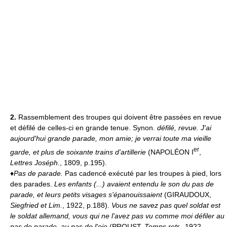
2.
Rassemblement des troupes qui doivent être passées en revue
et défilé de celles-ci en grande tenue. Synon.
défilé, revue.
J'ai
aujourd'hui grande parade, mon amie; je verrai toute ma vieille
er
garde, et plus de soixante trains d'artillerie
(NAPOLÉON I
,
Lettres Joséph.
, 1809, p.195).
♦
Pas de parade.
Pas cadencé exécuté par les troupes à pied, lors
des parades.
Les enfants (...) avaient entendu le son du pas de
parade, et leurs petits visages s'épanouissaient
(GIRAUDOUX,
Siegfried et Lim.
, 1922, p.188).
Vous ne savez pas quel soldat est
le soldat allemand, vous qui ne l'avez pas vu comme moi défiler au
pas de parade, au pas de l'oie
(PROUST,
Temps retr.
, 1922,