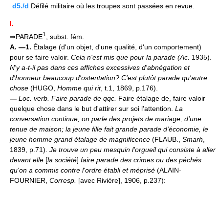
d5./d
Défilé militaire où les troupes sont passées en revue.
I.
1
⇒PARADE
, subst. fém.
A. —1.
Étalage (d'un objet, d'une qualité, d'un comportement)
pour se faire valoir.
Cela n'est mis que pour la parade (
Ac.
1935).
N'y a-t-il pas dans ces affiches excessives d'abnégation et
d'honneur beaucoup d'ostentation? C'est plutôt parade qu'autre
chose
(HUGO,
Homme qui rit
, t.1, 1869, p.176).
—
Loc. verb.
Faire parade de qqc.
Faire étalage de, faire valoir
quelque chose dans le but d'attirer sur soi l'attention.
La
conversation continue, on parle des projets de mariage, d'une
tenue de maison; la jeune fille fait grande parade d'économie, le
jeune homme grand étalage de magnificence
(FLAUB.,
Smarh
,
1839, p.71).
Je trouve un peu mesquin l'orgueil qui consiste à aller
devant elle
[
la société
]
faire parade des crimes ou des péchés
qu'on a commis contre l'ordre établi et méprisé
(ALAIN-
FOURNIER,
Corresp.
[avec Rivière], 1906, p.237):