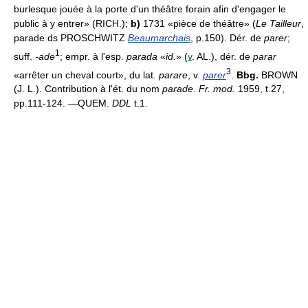
burlesque jouée à la porte d'un théâtre forain afin d'engager le
public à y entrer» (RICH.);
b)
1731 «pièce de théâtre» (
Le Tailleur
,
parade ds PROSCHWITZ
Beaumarchais
, p.150). Dér. de
parer
;
1
suff.
-ade
; empr. à l'esp.
parada
«
id.
» (
v
. AL.), dér. de
parar
3
«arrêter un cheval court», du lat.
parare
, v.
parer
.
Bbg.
BROWN
(J. L.). Contribution à l'ét. du nom
parade. Fr. mod.
1959, t.27,
pp.111-124. —QUEM.
DDL
t.1.