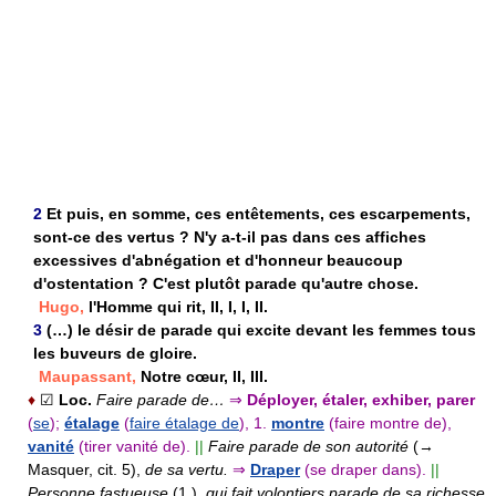
2
Et puis, en somme, ces entêtements, ces escarpements,
sont-ce des vertus ? N'y a-t-il pas dans ces affiches
excessives d'abnégation et d'honneur beaucoup
d'ostentation ? C'est plutôt parade qu'autre chose.
Hugo,
l'Homme qui rit, II, I, I, II.
3
(…) le désir de parade qui excite devant les femmes tous
les buveurs de gloire.
Maupassant,
Notre cœur, II, III.
♦
☑
Loc.
Faire parade de…
⇒
Déployer, étaler, exhiber, parer
(
se
);
étalage
(
faire étalage de
),
1.
montre
(faire montre de),
vanité
(tirer vanité de).
||
Faire parade de son autorité
(→
Masquer, cit. 5),
de sa vertu.
⇒
Draper
(se draper dans).
||
Personne fastueuse
(1.),
qui fait volontiers parade de sa richesse,