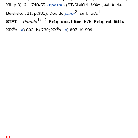
XII, p.3);
2.
1740-55 «
riposte
» (ST-SIMON,
Mém.
, éd. A. de
2
1
Boislisle, t.21, p.381). Dér. de
parer
; suff.
-ade
.
1 et 2
STAT.
—
Parade
.
Fréq. abs. littér.
: 575.
Fréq. rel. littér.
:
e
e
XIX
s.:
a
) 602, b) 730; XX
s.:
a
) 897, b) 999.
III.