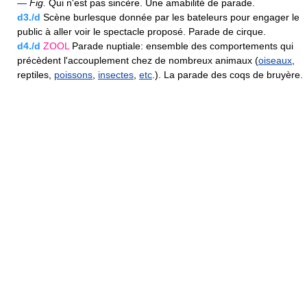
—
Fig.
Qui n'est pas sincère. Une amabilité de parade.
d3./d
Scène burlesque donnée par les bateleurs pour engager le
public à aller voir le spectacle proposé. Parade de cirque.
d4./d
ZOOL
Parade nuptiale: ensemble des comportements qui
précèdent l'accouplement chez de nombreux animaux (
oiseaux
,
reptiles,
poissons
,
insectes
,
etc
.). La parade des coqs de bruyère.