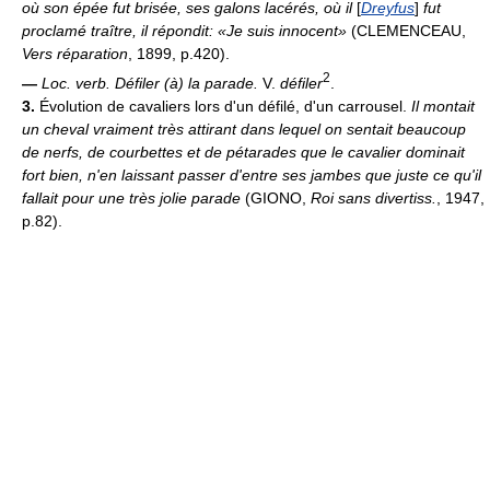
où son épée fut brisée, ses galons lacérés, où il
[
Dreyfus
]
fut
proclamé traître, il répondit: «Je suis innocent»
(CLEMENCEAU,
Vers réparation
, 1899, p.420).
2
—
Loc. verb.
Défiler (à) la parade.
V.
défiler
.
3.
Évolution de cavaliers lors d'un défilé, d'un carrousel.
Il montait
un cheval vraiment très attirant dans lequel on sentait beaucoup
de nerfs, de courbettes et de pétarades que le cavalier dominait
fort bien, n'en laissant passer d'entre ses jambes que juste ce qu'il
fallait pour une très jolie parade
(GIONO,
Roi sans divertiss.
, 1947,
p.82).