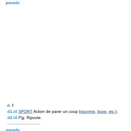
parade
n.
f.
d1./d
SPORT
Action de parer un coup (
escrime
,
boxe
,
etc
.).
d2./d
Fig.
Riposte.
————————
parade