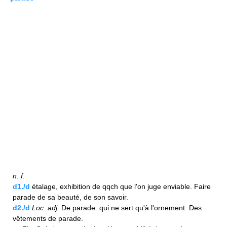
n.
f.
d1./d
étalage, exhibition de qqch que l'on juge enviable. Faire
parade de sa beauté, de son savoir.
d2./d
Loc.
adj.
De parade: qui ne sert qu'à l'ornement. Des
vêtements de parade.