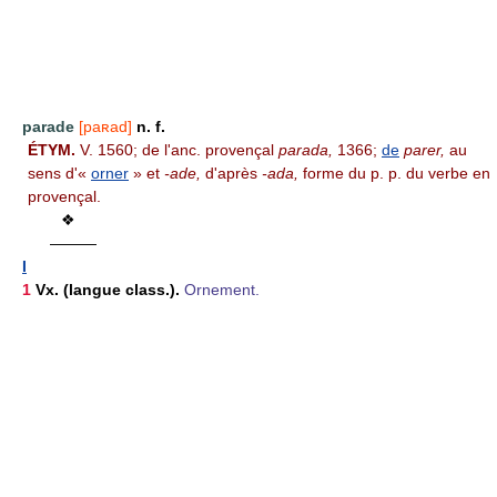
parade
[paʀad]
n. f.
ÉTYM.
V. 1560; de l'anc. provençal
parada,
1366;
de
parer,
au
sens d'«
orner
» et
-ade,
d'après
-ada,
forme du p. p. du verbe en
provençal.
❖
———
I
1
Vx. (langue class.).
Ornement.