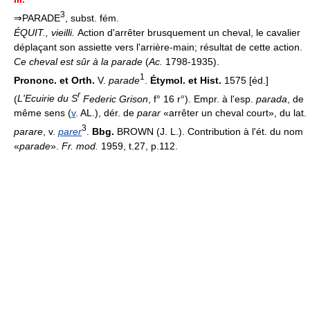
3
⇒PARADE
, subst. fém.
ÉQUIT.,
vieilli.
Action d'arrêter brusquement un cheval, le cavalier
déplaçant son assiette vers l'arrière-main; résultat de cette action.
Ce cheval est sûr à la parade
(
Ac.
1798-1935).
1
Prononc. et Orth.
V.
parade
.
Étymol. et Hist.
1575 [éd.]
r
(
L'Ecuirie du S
Federic Grison
, f° 16 r°). Empr. à l'esp.
parada
, de
même sens (
v
. AL.), dér. de
parar
«arrêter un cheval court», du lat.
3
parare
, v.
parer
.
Bbg.
BROWN (J. L.). Contribution à l'ét. du nom
«
parade
».
Fr. mod.
1959, t.27, p.112.