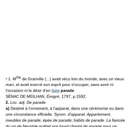
me
•
1. M
de Granville (...) avait vécu loin du monde, avec un vieux
mari, et avait exercé son esprit pour s'occuper, sans avoir ni
l'occasion ni le désir d'en
faire
parade
.
SÉNAC DE MEILHAN,
Émigré
, 1797, p.1592.
2.
Loc. adj.
De parade
a)
Destiné à l'ornement, à l'apparat, dans une cérémonie ou dans
une circonstance officielle. Synon.
d'apparat.
Appartement,
meubles de parade
;
épée de parade
;
habits de parade.
La fiancée
du roi de Neustrie quittait son lourd chariot de voyage pour un