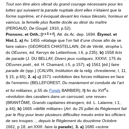
Tout son être alors vibrait du grand courage nécessaire pour les
luttes qui suivaient la parade nuptiale dont elles n'étaient que la
forme suprême, et il évoquait devant les rivaux blessés, honteux et
vaincus, la femelle plus fluette docile au désir du maître
(PERGAUD,
De Goupil
, 1910, p.52).
Prononc. et Orth.:
[
]. Att. ds
Ac.
dep. 1694.
Étymol. et
Hist.1. a)
Av. 1455 «étalage que l'on fait d'une chose afin de se
faire valoir» (GEORGES CHASTELLAIN,
Dit de Vérité
, strophe L
ds
OEuvres
, éd. Kervyn de Lettenhove, t.6, p.235);
b)
1558
licts
de parade
(J. DU BELLAY,
Divers jeux rustiques
, XXXVI, 175 ds
OEuvres poét.
, éd. H. Chamard, t.5, p.157);
c)
1561 [éd.]
faire
parade de
(qqc.) (CALVIN,
Institution de la relig. chrestienne
, I, 11,
§ 15, p.65);
2. a)
)
1571 «exhibition des forces militaires en face
de l'ennemi» (BELLEFOREST,
Du maniement et conduite de l'art
e
et foi militaires
, p.55 ds
Fonds
BARBIER);
)
fin du XVI
s.
«évolution des cavaliers dans un carrousel, une revue»
(BRANTÔME,
Grands capitaines étrangers
, éd. L. Lalanne, t.1,
p.44);
b)
1665 «défilé militaire» (
Art.
du 25 juillet ds
Réglement fait
par le Roy pour lever plusieurs difficultez meuës entre les officiers
de ses troupes..., depuis le Réglement du douzième Octobre
1661
, p.18, art.XXIII:
faire la
parade
);
3. a)
1680 «scène