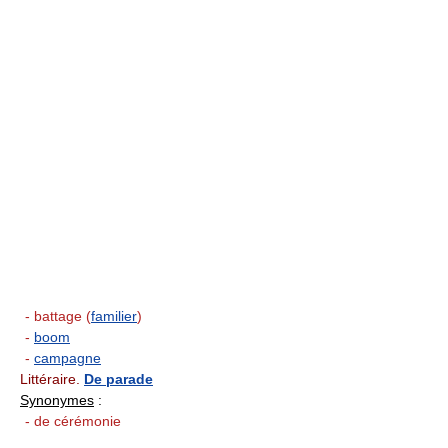
- battage (
familier
)
-
boom
-
campagne
Littéraire.
De parade
Synonymes
:
- de cérémonie