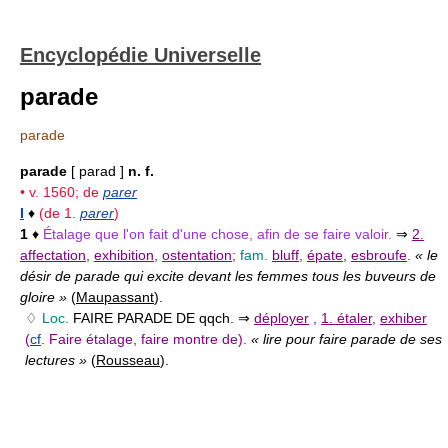
Encyclopédie Universelle
parade
parade
parade
[ parad ]
n. f.
• v. 1560; de
parer
I
♦
(de 1.
parer
)
1
♦
Étalage que l'on fait d'une chose, afin de se faire valoir.
⇒
2.
affectation
,
exhibition
,
ostentation
;
fam.
bluff
,
épate
,
esbroufe
.
« le
désir de parade qui excite devant les femmes tous les buveurs de
gloire »
(
Maupassant
).
♢
Loc.
FAIRE PARADE DE
qqch.
⇒
déployer
,
1. étaler
,
exhiber
(
cf
. Faire étalage, faire montre de).
« lire pour faire parade de ses
lectures »
(
Rousseau
).