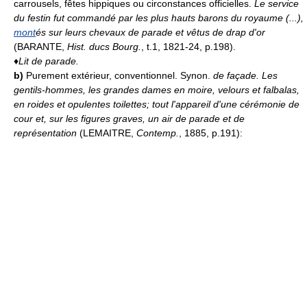
carrousels, fêtes hippiques ou circonstances officielles.
Le service
du festin fut commandé par les plus hauts barons du royaume (...),
mont
és sur leurs chevaux de parade et vêtus de drap d'or
(BARANTE,
Hist. ducs Bourg.
, t.1, 1821-24, p.198).
♦
Lit de parade.
b)
Purement extérieur, conventionnel. Synon.
de façade.
Les
gentils-hommes, les grandes dames en moire, velours et falbalas,
en roides et opulentes toilettes; tout l'appareil d'une cérémonie de
cour et, sur les figures graves, un air de parade et de
représentation
(LEMAITRE,
Contemp.
, 1885, p.191):