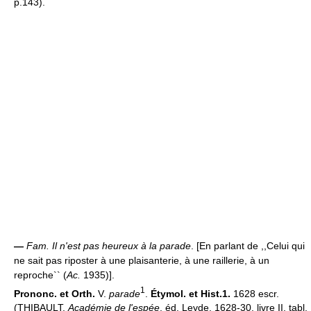
p.143).
—
Fam.
Il n'est pas heureux à la parade
. [En parlant de ,,Celui qui
ne sait pas riposter à une plaisanterie, à une raillerie, à un
reproche`` (
Ac.
1935)].
1
Prononc. et Orth.
V.
parade
.
Étymol. et Hist.1.
1628 escr.
(THIBAULT,
Académie de l'espée
, éd. Leyde, 1628-30, livre II, tabl.