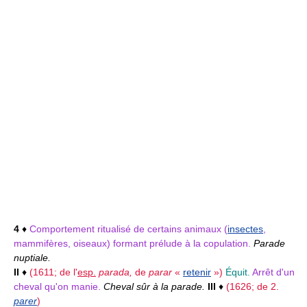
4
♦
Comportement ritualisé de certains animaux (
insectes
,
mammifères, oiseaux) formant prélude à la copulation.
Parade
nuptiale.
II
♦
(1611; de l'
esp.
parada,
de
parar
«
retenir
»)
Équit.
Arrêt d'un
cheval qu'on manie.
Cheval sûr à la parade.
III
♦
(1626; de 2.
parer
)