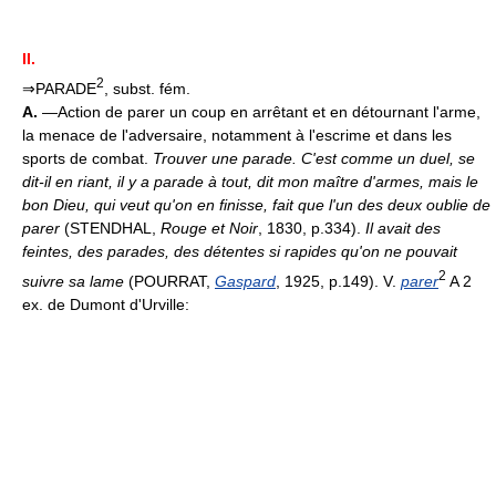
II.
2
⇒PARADE
, subst. fém.
A.
—Action de parer un coup en arrêtant et en détournant l'arme,
la menace de l'adversaire, notamment à l'escrime et dans les
sports de combat.
Trouver une parade.
C'est comme un duel, se
dit-il en riant, il y a parade à tout, dit mon maître d'armes, mais le
bon Dieu, qui veut qu'on en finisse, fait que l'un des deux oublie de
parer
(STENDHAL,
Rouge et Noir
, 1830, p.334).
Il avait des
feintes, des parades, des détentes si rapides qu'on ne pouvait
2
suivre sa lame
(POURRAT,
Gaspard
, 1925, p.149). V.
parer
A 2
ex. de Dumont d'Urville: