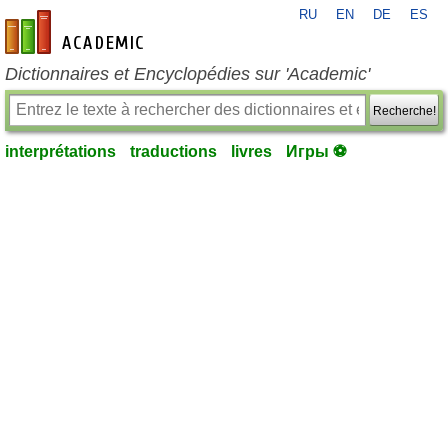
RU
EN
DE
ES
fr-academic.com
Dictionnaires et Encyclopédies sur 'Academic'
Recherche!
interprétations
traductions
livres
Игры ⚽