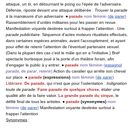
attaque, un tir, en détournant le poing ou l'épée de l'adversaire.
Défense, riposte devant une attaque délibérée :
Trouver la parade
à la manœuvre d'un adversaire.
●
parade
nom féminin
(
de
parer
)
Rassemblement d'unités militaires pour les passer en revue.
Manifestation voyante destinée surtout à frapper l'attention :
Une
parade publicitaire.
Séquence d'actes moteurs ritualisés effectués,
dans certaines espèces animales, avant l'accouplement, et ayant
pour effet de retenir l'attention de l'éventuel partenaire sexuel.
(Dans la plupart des cas c'est le mâle qui en a l'initiative.) Bref
spectacle burlesque joué à la porte d'un théâtre forain, afin
d'engager le public à y entrer. ●
parade
nom féminin
(
espagnol
parada
, de
parar
, retenir)
Action du cavalier qui arrête son cheval
sur place. ●
parade
(expressions)
nom féminin
(
de
parer
)
Littéraire.
De parade,
qui n'est que pour l'ostentation :
Indignation
toute de parade.
Faire parade de quelque chose,
étaler une
qualité afin de la faire valoir.
La grande parade du cirque,
le
défilé final de tous les artistes. ●
parade
(synonymes)
nom
féminin
(
de
parer
)
Manifestation voyante destinée surtout à
frapper l'attention
Synonymes
: