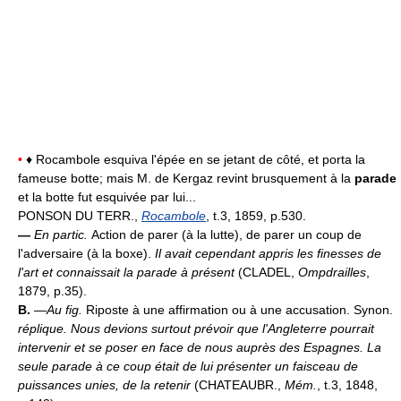
•
♦ Rocambole esquiva l'épée en se jetant de côté, et porta la
fameuse botte; mais M. de Kergaz revint brusquement à la
parade
et la botte fut esquivée par lui...
PONSON DU TERR.,
Rocambole
, t.3, 1859, p.530.
—
En partic.
Action de parer (à la lutte), de parer un coup de
l'adversaire (à la boxe).
Il avait cependant appris les finesses de
l'art et connaissait la parade à présent
(CLADEL,
Ompdrailles
,
1879, p.35).
B.
—
Au fig.
Riposte à une affirmation ou à une accusation. Synon.
réplique.
Nous devions surtout prévoir que l'Angleterre pourrait
intervenir et se poser en face de nous auprès des Espagnes. La
seule parade à ce coup était de lui présenter un faisceau de
puissances unies, de la retenir
(CHATEAUBR.,
Mém.
, t.3, 1848,