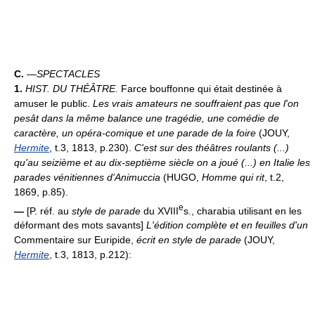
C.
—
SPECTACLES
1.
HIST. DU THÉÂTRE.
Farce bouffonne qui était destinée à
amuser le public.
Les vrais amateurs ne souffraient pas que l'on
pesât dans la même balance une tragédie, une comédie de
caractère, un opéra-comique et une parade de la foire
(JOUY,
Hermite
, t.3, 1813, p.230).
C'est sur des théâtres roulants (...)
qu'au seizième et au dix-septième siècle on a joué (...) en Italie les
parades vénitiennes d'Animuccia
(HUGO,
Homme qui rit
, t.2,
1869, p.85).
e
—
[P. réf. au
style de parade
du XVIII
s., charabia utilisant en les
déformant des mots savants]
L'édition complète et en feuilles d'un
Commentaire sur Euripide,
écrit en style de parade
(JOUY,
Hermite
, t.3, 1813, p.212):